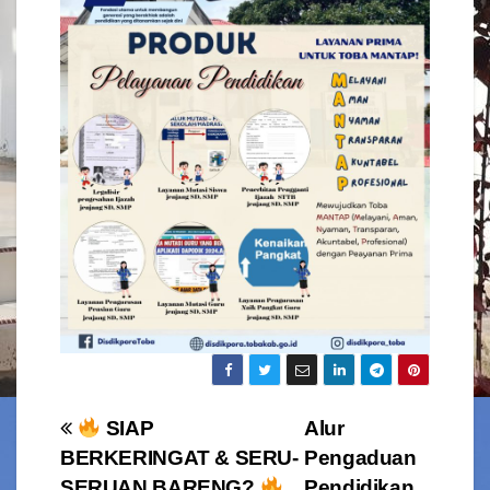
Navigasi
SIAP
Alur
BERKERINGAT & SERU-
Pengaduan
pos
SERUAN BARENG?
Pendidikan